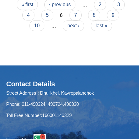
Pages
« first
‹ previous
…
2
3
4
5
6
7
8
9
10
…
next ›
last »
Contact Details
Street Address : Dhulikhel, Kavrepalanchok
Phone: 011-490324, 490724,490330
Toll Free Number:166001149329