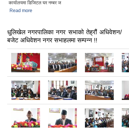
कार्यालयमा डिजिटल घर नम्बर ज
Read more
about धुलिखेल नगरपालिकाको वडा नं ४ मा नेपालमै पहिलो
पटक लागु गरिएको Street Addressing सहितको House
numbering System(Navigation based house
Numbering system) लाई नगरका थप २ वडाहरु वडा नं
धुलिखेल नगरपालिका नगर सभाको तेह्रौं अधिवेशन/
६ र ७ मा समेत आज देखि लागु गरिएको छ |
बजेट अधिवेशन नगर सभाहलमा सम्पन्न !!