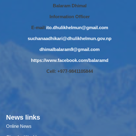
Balaram Dhimal
Information Officer
E-mail:
ito.dhulikhelmun@gmail.com
suchanaadhikari@dhulikhelmun.gov.np
dhimalbalaram9@gmail.com
https://www.facebook.com/balaramd
Cell: +977-9841105844
News links
Online News