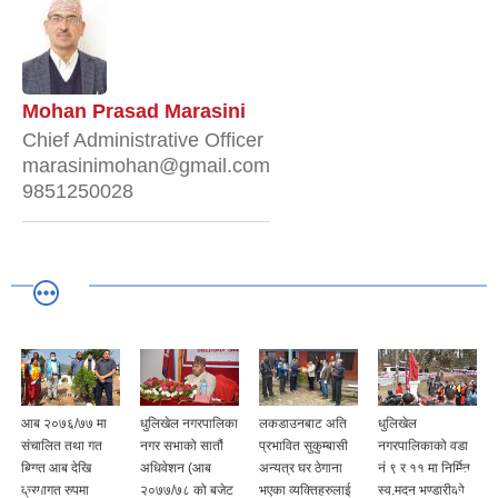
Mohan Prasad Marasini
Chief Administrative Officer
marasinimohan@gmail.com
9851250028
आब २०७६/७७ मा
धुलिखेल नगरपालिका
लकडाउनबाट अति
धुलिखेल
संचालित तथा गत
नगर सभाको सातौं
प्रभावित सुकुम्बासी
नगरपालिकाको वडा
बिगत आब देखि
अधिवेशन (आब
अन्यत्र घर ठेगाना
नं ९ र ११ मा निर्मित
क्रमागत रुपमा
२०७७/७८ को बजेट
भएका व्यक्तिहरुलाई
स्व.मदन भण्डारीको