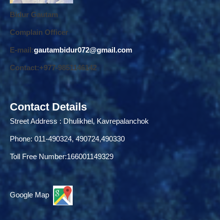
Bidur Gautam
Complain Officer
E-mail:
gautambidur072@gmail.com
Contact:+977-9851146142
Contact Details
Street Address : Dhulikhel, Kavrepalanchok
Phone: 011-490324, 490724,490330
Toll Free Number:166001149329
Google Map