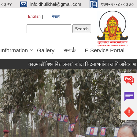
९०३२४
info.dhulikhel@gmail.com
९७७-११-४९०३३०
English
नेपाली
Search form
Search
 Information
Gallery
सम्पर्क
E-Service Portal
काठमाडौँ बिश्व बिद्यालयको कोटा सिटमा भर्नाका लागि आबेदन माग गरिएको सम्
Thursday, August 6, 2026 - 00:00