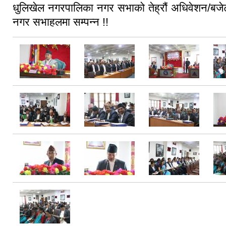
७ मा समेत आज देखि लागु गरिएको छ |
धुलिखेल नगरपालिका नगर सभाको तेह्रौं अधिवेशन/बज
नगर सभाहलमा सम्पन्न !!