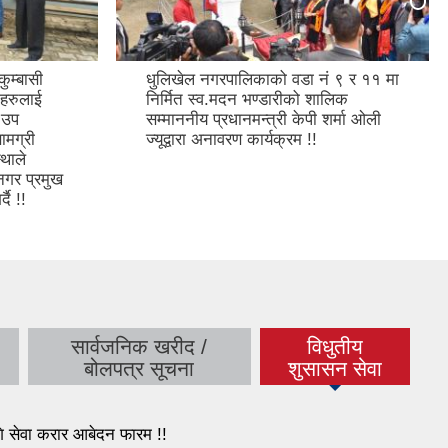
ुम्बासी
धुलिखेल नगरपालिकाको वडा नं ९ र ११ मा
िहरुलाई
निर्मित स्व.मदन भण्डारीको शालिक
,उप
सम्माननीय प्रधानमन्त्री केपी शर्मा ओली
सामग्री
ज्यूद्वारा अनावरण कार्यक्रम !!
्थाले
नगर प्रमुख
दै !!
सार्वजनिक खरीद /
विधुतीय
(active tab)
बोलपत्र सूचना
शुसासन सेवा
गि सेवा करार आबेदन फारम !!