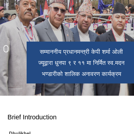
जर्मनको Eversbach city का मेयर सहितको
टोलि लाई धुलिखेल नगरपालिकामा स्वागत
धुलिखेल नगरपालिका कार्यालय
काठमाडौँ बिश्वबिद्यालय
धुलिखेल अस्पताल
गरिंदै
सम्माननीय प्रधानमन्त्री केपी शर्मा ओली ज्यूको
सम्माननीय प्रधानमन्त्री केपी शर्मा ओली
प्रमुख आतिथ्यतामा सम्पन्न धुलिखेल
ज्यूद्वारा धुनपा ९ र ११ मा निर्मित स्व.मदन
नगरपालिकाको ३४ औं स्थापना दिवस
भण्डारीको शालिक अनावरण कार्यक्रम
कार्यक्रम !!
Brief Introduction
Dhulikhel,