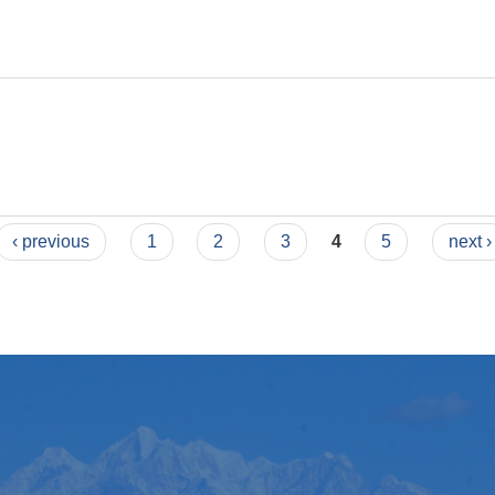
‹ previous
1
2
3
4
5
next ›