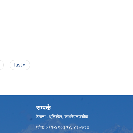
last »
सम्पर्क
ठेगाना : धुलिखेल, काभ्रेपलाञ्चोक
फोन: ०११-४९०३२४, ४९०७२४