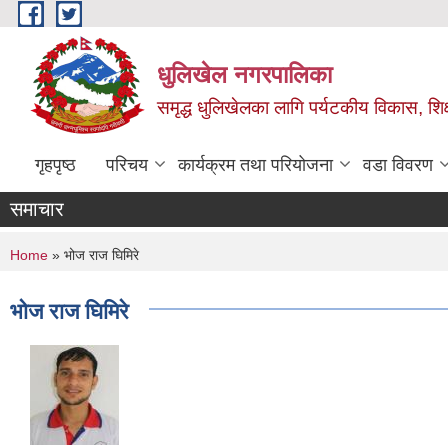
Skip to main content
धुलिखेल नगरपालिका
समृद्ध धुलिखेलका लागि पर्यटकीय विकास, शिक्ष
गृहपृष्ठ
परिचय
कार्यक्रम तथा परियोजना
वडा विवरण
समाचार
You are here
Home
» भोज राज घिमिरे
भोज राज घिमिरे