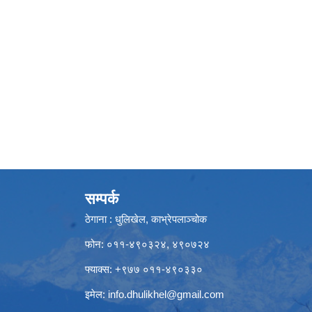
सम्पर्क
ठेगाना : धुलिखेल, काभ्रेपलाञ्चोक
फोन: ०११-४९०३२४, ४९०७२४
फ्याक्स: +९७७ ०११-४९०३३०
इमेल:
info.dhulikhel@gmail.com