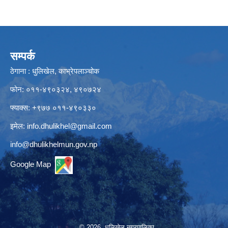
सम्पर्क
ठेगाना : धुलिखेल, काभ्रेपलाञ्चोक
फोन: ०११-४९०३२४, ४९०७२४
फ्याक्स: +९७७ ०११-४९०३३०
इमेल:
info.dhulikhel@gmail.com
info@dhulikhelmun.gov.np
Google Map
© 2026 धुलिखेल नगरपालिका